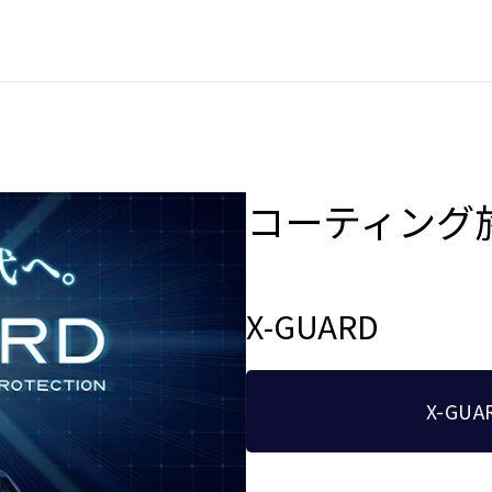
コーティング
X-GUARD
X-GU